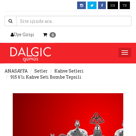
EN
TR
Üye Girişi
0
Togg
navi
ANASAYFA
Setler
Kahve Setleri
915 6'lı Kahve Seti Bombe Tepsili