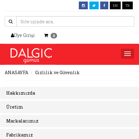
EN
TR
Üye Girişi
0
Togg
navi
ANASAYFA
Gizlilik ve Güvenlik
Hakkımızda
Üretim
Markalarımız
Fabrikamız